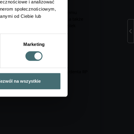
ołecznościowe i analizować
artnerom społecznościowym,
 bezpieczeństwa i odporności systemu
anymi od Ciebie lub
eczeństwu i paliwom lotniczym, a także
sowanie energii oraz rolę jednostek
Marketing
kretarz Stanu w Kancelarii Prezydenta RP
ezwól na wszystkie