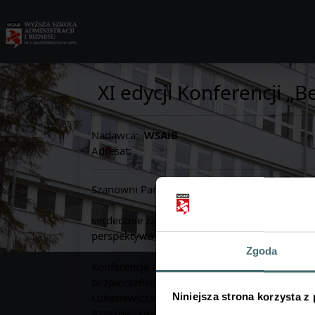
XI edycji Konferencji „
Nadawca:
WSAiB
Adresat:
Szanowni Państwo,
serdecznie zapraszamy pracowników naukowych
perspektywa rozwoju”, która odbędzie się w d
Zgoda
Konferencja od lat stanowi jedną z ważniejsz
bezpieczeństwa energetycznego oraz szeroko r
Łukasiewicza we współpracy z Politechniką R
Niniejsza strona korzysta z
Rzeszowskiej.