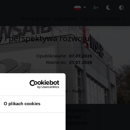
A+
Strona główna
Logowanie
Zapisz się na studia
ry i perspektywa rozwoju
Opublikowane:
07.07.2026
Ważne do:
21.07.2026
i „Bezpieczeństwo energetyczne – filary i
gnacego Łukasiewicza.
O plikach cookies
ków badań w obszarze polityki energetycznej,
ytut Polityki Energetycznej im. Ignacego
 Ekonomii Wydziału Zarządzania Politechniki