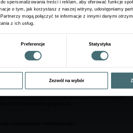
do spersonalizowania treści i reklam, aby oferować funkcje sp
ormacje o tym, jak korzystasz z naszej witryny, udostępniamy p
cona m.in. wyzwaniom transformacji energetycznej w kontekście
Partnerzy mogą połączyć te informacje z innymi danymi otrzym
ającym infrastrukturę energetyczną, w tym dronom, cyberbezpi
nia z ich usług.
cznego, obejmującemu społeczności energetyczne, lokalne bilan
nych.
Preferencje
Statystyka
m.in.:
nisterstwie Aktywów Państwowych,
RP, Pełnomocnik Zarządu Województwa Kujawsko-Pomorskiego, Se
Zezwól na wybór
Z
odniczący Komisji Spraw Zagranicznych Sejmu RP,
sor Uniwersytetu Marii Curie-Skłodowskiej, Poseł na Sejm RP,
skich Sieci Elektroenergetycznych,
Zarządu Województwa Podkarpackiego,