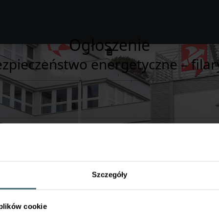
Ogłoszenie
Bezpieczeństwo energetyczne – fila
, doktorantów oraz studentów do udziału w XI edycji Konferencj
niach 28–29 września 2026 r. na Politechnice Rzeszowskiej im. I
Szczegóły
ych ogólnopolskich platform wymiany wiedzy, doświadczeń i wyni
ozumianego sektora energii. Organizatorem wydarzenia jest Inst
zeszowską im. Ignacego Łukasiewicza oraz przy wsparciu Zakładu
 plików cookie