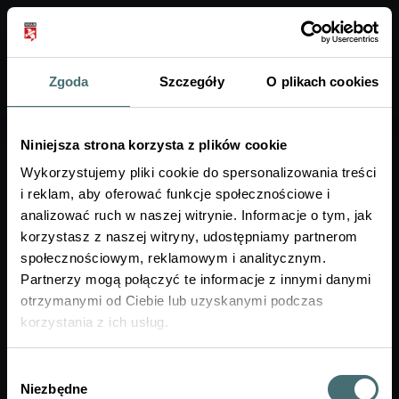
Zgoda
Szczegóły
O plikach cookies
A+
Ogłoszenie
Egzaminy na platformie Moodle
Niniejsza strona korzysta z plików cookie
– problem z aplikacją mobilną
Wykorzystujemy pliki cookie do spersonalizowania treści
i reklam, aby oferować funkcje społecznościowe i
analizować ruch w naszej witrynie. Informacje o tym, jak
Nadawca:
WSAiB
korzystasz z naszej witryny, udostępniamy partnerom
Adresat:
społecznościowym, reklamowym i analitycznym.
Opublikowane:
25.05.2026
Partnerzy mogą połączyć te informacje z innymi danymi
Ważne do:
30.09.2026
otrzymanymi od Ciebie lub uzyskanymi podczas
korzystania z ich usług.
Szanowni Państwo,
informujemy, że aplikacja mobilna Moodle czasami
Wybór
działa wadliwie. Rozwiązywanie testu w aplikacji
Niezbędne
zgody