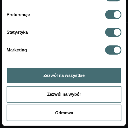
może skutkować błędem systemu i niezapisaniem
odpowiedzi.
Preferencje
Aby zagwarantować stabilność i bezpieczeństwo
egzaminów/zaliczeń, prosimy by przystępować do
nich wyłącznie za pośrednictwem przeglądarki
Statystyka
internetowej (logując się na stronę: https://e-
wsaib.pl).
Marketing
Zezwól na wszystkie
Zezwól na wybór
Mapa strony
Deklaracja dostępności
Odmowa
Wirtualny Dziekanat v4.3.0.95
Copyright © 2026
APR SYSTEM