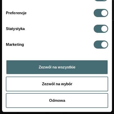
doktorantów oraz studentów do udziału w XI edycji
Konferencji „Bezpieczeństwo energetyczne – filary i
Preferencje
perspektywa rozwoju”, która odbędzie się w dniach
28–29 września 2026 r. na Politechnice
Rzeszowskiej im. Ignacego Łukasiewicza.
Statystyka
DLACZEGO WARTO WZIĄĆ UDZIAŁ?
Marketing
dwa dni merytorycznych debat i prezentacji
uroczysty bankiet networkingowy
dostęp do oferty gastronomicznej (obiady i przerwy
kawowe)
Zezwól na wszystkie
możliwość publikacji artykułu naukowego
imienne zaświadczenie o udziale (wysyłane
elektronicznie na życzenie)
Zezwól na wybór
TEMATYKA
Odmowa
wyzwania transformacji energetycznej w kontekście
bezpieczeństwa i odporności systemu