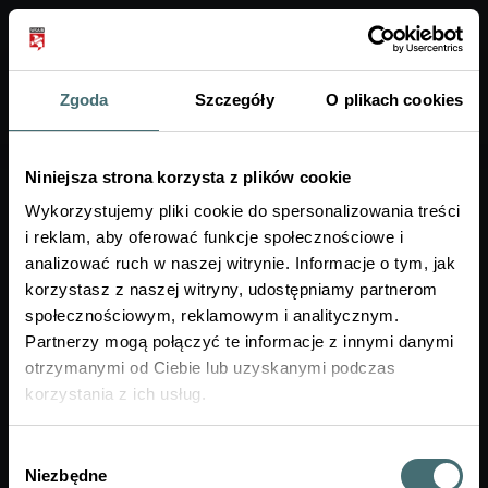
Zgoda
Szczegóły
O plikach cookies
A+
Ogłoszenie
XI Konferencja Naukowa
Niniejsza strona korzysta z plików cookie
„Bezpieczeństwo energetyczne –
Wykorzystujemy pliki cookie do spersonalizowania treści
filary i perspektywa rozwoju”
i reklam, aby oferować funkcje społecznościowe i
analizować ruch w naszej witrynie. Informacje o tym, jak
korzystasz z naszej witryny, udostępniamy partnerom
Nadawca:
WSAiB
społecznościowym, reklamowym i analitycznym.
Adresat:
Partnerzy mogą połączyć te informacje z innymi danymi
Opublikowane:
22.05.2026
otrzymanymi od Ciebie lub uzyskanymi podczas
Ważne do:
05.06.2026
korzystania z ich usług.
Szanowni Państwo,
Wybór
Niezbędne
zgody
serdecznie zapraszamy pracowników naukowych,