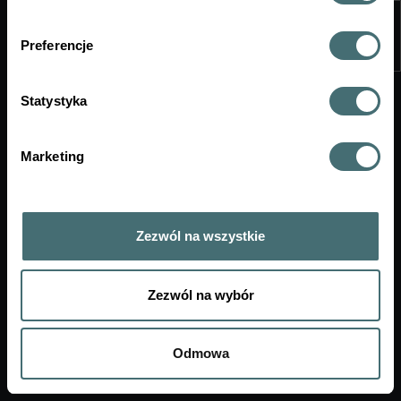
odbędzie się na platformie moodle 3 lutego o godz.
18.00;
Preferencje
- Healthcare service marketing, II termin odbędzie
się na platformie moodle 3 lutego o godz. 18.00.
Statystyka
Marketing
Zezwól na wszystkie
Zezwól na wybór
Mapa strony
Deklaracja dostępności
Odmowa
Wirtualny Dziekanat v4.3.0.95
Copyright © 2026
APR SYSTEM