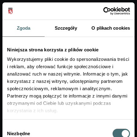
Zgoda
Szczegóły
O plikach cookies
A+
Ogłoszenie
Termin poprawkowy dla PDW u
Niniejsza strona korzysta z plików cookie
Pani dr Anny Białk-Wolf
Wykorzystujemy pliki cookie do spersonalizowania treści
i reklam, aby oferować funkcje społecznościowe i
analizować ruch w naszej witrynie. Informacje o tym, jak
Nadawca:
WSAiB
korzystasz z naszej witryny, udostępniamy partnerom
Adresat:
społecznościowym, reklamowym i analitycznym.
Opublikowane:
29.01.2026
Partnerzy mogą połączyć te informacje z innymi danymi
Ważne do:
27.02.2026
otrzymanymi od Ciebie lub uzyskanymi podczas
korzystania z ich usług.
Szanowni Państwo,
poniżej informacje dot. II terminu dla zaliczeń PDW:
Wybór
- Zarządzanie turystyką zdrowotną, II termin
Niezbędne
zgody