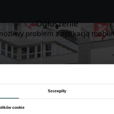
Ogłoszenie
ożliwy problem z aplikacją mobil
tyczącą przeprowadzania testów w Moodle.
 rozwiązywania testów w dedykowanej aplikacji mobilnej Moodle 
Szczegóły
się poprawnie, co może mieć wpływ na przebieg i ocenę testu.
 plików cookie