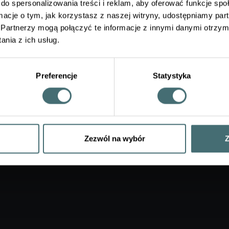
do spersonalizowania treści i reklam, aby oferować funkcje sp
, żeby testy w Moodle rozwiązywać po zalogowaniu się przez prz
ormacje o tym, jak korzystasz z naszej witryny, udostępniamy p
m, a nie przez aplikację Moodle.
Partnerzy mogą połączyć te informacje z innymi danymi otrzym
nia z ich usług.
 mamy wpływu na aplikację mobilną Moodle.
Preferencje
Statystyka
Zezwól na wybór
Z