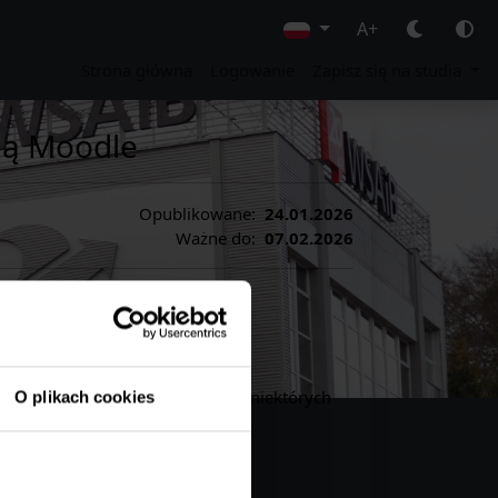
A+
Strona główna
Logowanie
Zapisz się na studia
ną Moodle
Opublikowane:
24.01.2026
Ważne do:
07.02.2026
(na smartfonach i tabletach). W niektórych
O plikach cookies