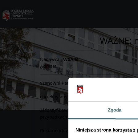
WAŻNE: m
Nadawca:
WSAiB
Adresat:
Szanowni Państwo,
chcielibyśmy przekazać ważną informację do
Zidentyfikowaliśmy błąd występujący podczas
Zgoda
przypadkach część pytań może nie wyświetlać 
Rekomendowane rozwiązanie:
Niniejsza strona korzysta z