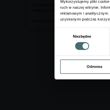
Wykorzystujemy pliki cookie 
Aby uniknąć problemów technicznych, prosimy
ruch w naszej witrynie. Inf
Safari) na komputerze lub urządzeniu mobilny
reklamowym i analitycznym. 
uzyskanymi podczas korzysta
Jest to problem od nas niezależny, gdyż nie
Wybór
Niezbędne
zgody
Odmowa