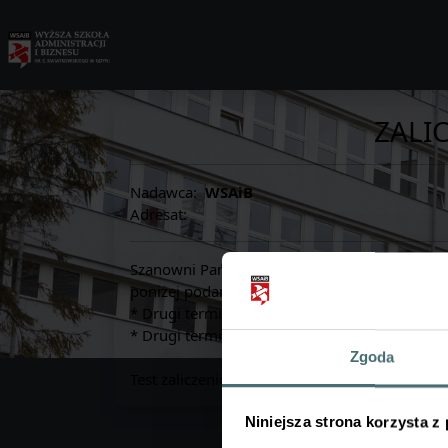
ZALIC
Nadawca:
WSAiB
Adresat:
Szanowni Państwo,
poniżej podane są terminy poprawkowe dla P
* Drugi termin zaliczenia PDW "INTERCULTUR
* Drugi termin II stopnia z NEGOCJACJI W 
Zgoda
Test zaliczeniowy będzie dostępny w kursie n
Niniejsza strona korzysta z