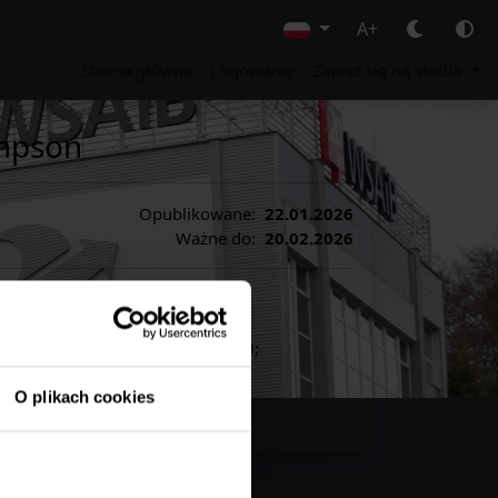
A+
Strona główna
Logowanie
Zapisz się na studia
impson
Opublikowane:
22.01.2026
Ważne do:
20.02.2026
02.2026 od godz. 19.00 do 20.30;
O plikach cookies