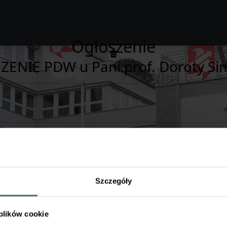
Ogłoszenie
ZENIE PDW u Pani prof. Doroty S
DW u Pani profesor Doroty Simpson:
AL COMMUNICATION IN BUSINESS" dla I stopnia odbędzie się 2.
BIZNESIE MIĘDZYNARODOWYM to 9.02. Godz. 19.00-20.30
Szczegóły
a platformie Moodle.
 plików cookie